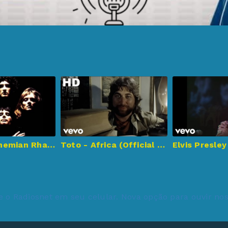
Queen – Bohemian Rhapsody (Official Video Remastered)
Toto - Africa (Official HD Video)