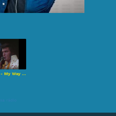
Elvis Presley - My Way (Aloha From Hawaii, Live in Honolulu, 1973)