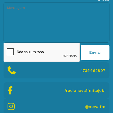
Enviar
1735462807
/radionova1fmitajobi
@nova1fm