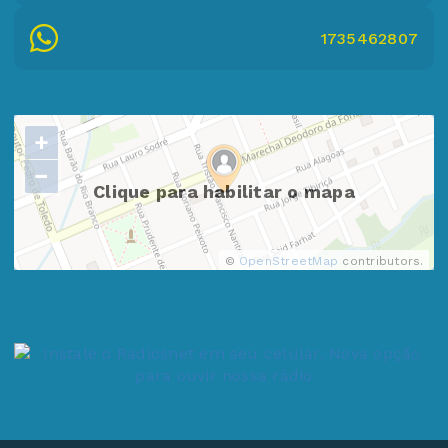
1735462807
+
−
Clique para habilitar o mapa
©
OpenStreetMap
contributors.