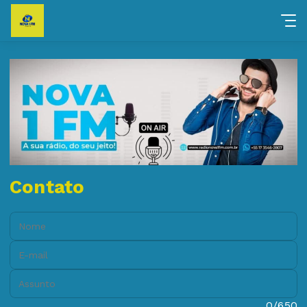
Contato
Nome:
E-mail:
Assunto:
Mensagem:
0/650