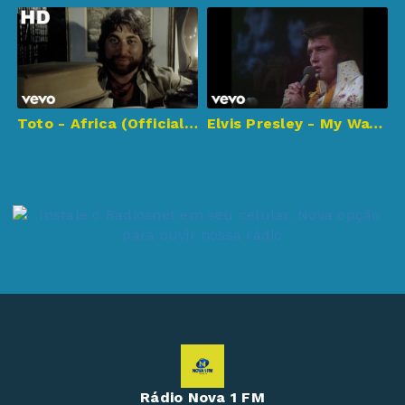
Toto - Africa (Official HD Video)
Elvis Presley - My Way (Aloha From Hawaii, Live in Honolulu, 1973)
Rádio Nova 1 FM