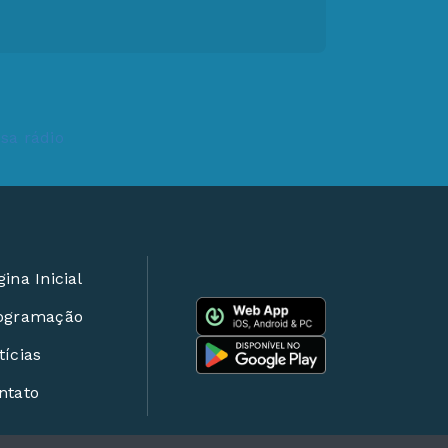
ina Inicial
ogramação
tícias
ntato