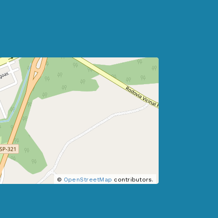
©
OpenStreetMap
contributors.