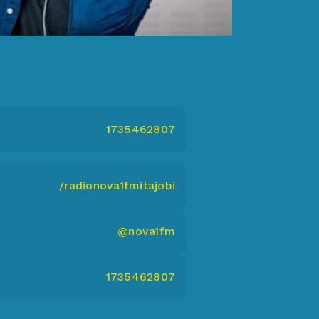
1735462807
/radionova1fmitajobi
@nova1fm
1735462807